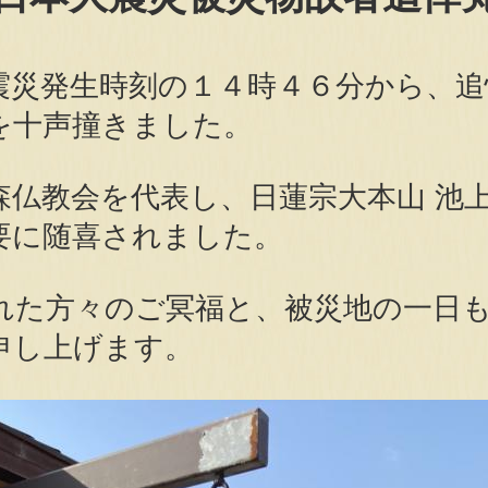
震災発生時刻の１４時４６分から、追
を十声撞きました。
森仏教会を代表し、日蓮宗大本山 池
要に随喜されました。
れた方々のご冥福と、被災地の一日
申し上げます。