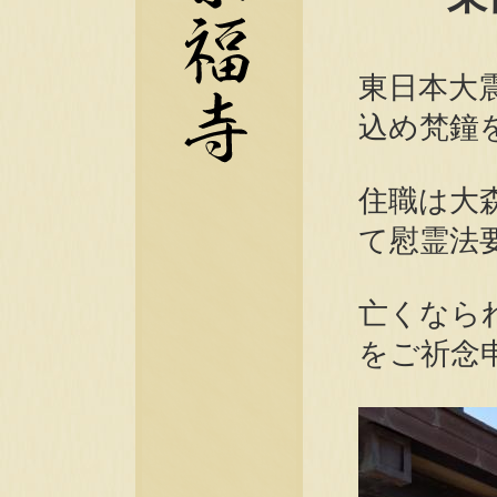
東日本大
込め梵鐘
住職は大
て慰霊法
亡くなら
をご祈念