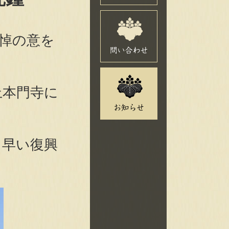
悼の意を
上本門寺に
も早い復興